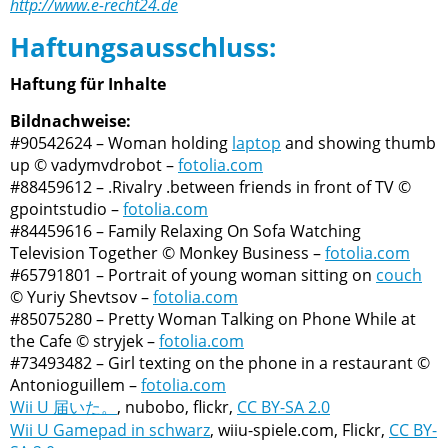
http://www.e-recht24.de
Haftungsausschluss:
Haftung für Inhalte
Bildnachweise:
#90542624 – Woman holding
laptop
and showing thumb
up © vadymvdrobot –
fotolia.com
#88459612 – .Rivalry .between friends in front of TV ©
gpointstudio –
fotolia.com
#84459616 – Family Relaxing On Sofa Watching
Television Together © Monkey Business –
fotolia.com
#65791801 – Portrait of young woman sitting on
couch
© Yuriy Shevtsov –
fotolia.com
#85075280 – Pretty Woman Talking on Phone While at
the Cafe © stryjek –
fotolia.com
#73493482 – Girl texting on the phone in a restaurant ©
Antonioguillem –
fotolia.com
Wii U 届いた。
, nubobo, flickr,
CC BY-SA 2.0
Wii U Gamepad in schwarz
, wiiu-spiele.com, Flickr,
CC BY-