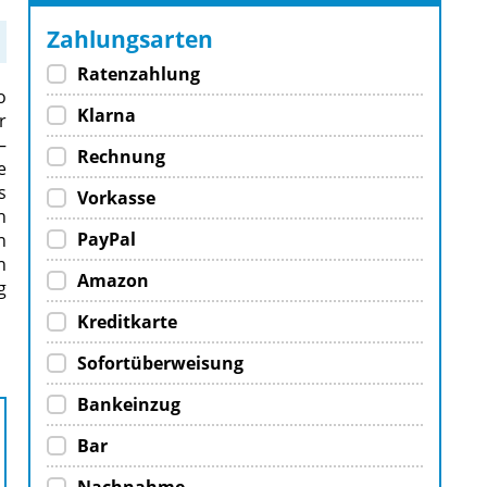
Zahlungsarten
Ratenzahlung
o
Klarna
r
–
Rechnung
e
s
Vorkasse
n
PayPal
n
h
Amazon
g
Kreditkarte
Sofortüberweisung
Bankeinzug
Bar