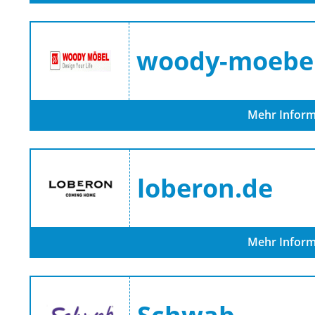
woody-moebel
Mehr Inform
loberon.de
Mehr Inform