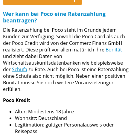
Wer kann bei Poco eine Ratenzahlung
beantragen?
Die Ratenzahlung bei Poco steht im Grunde jedem
Kunden zur Verfügung. Sowohl die Poco Card als auch
der Poco Credit wird von der Commerz Finanz GmbH
realisiert. Diese prüft vor allem natürlich Ihre
Bonität
und zieht dabei Daten von
Wirtschaftsauskunftsdatenbanken wie beispielsweise
der
Schufa
zu Rate. Auch bei Poco ist eine Ratenzahlung
ohne Schufa also nicht möglich. Neben einer positiven
Bonität müsse Sie noch weitere Voraussetzungen
erfüllen.
Poco Kredit
Alter: Mindestens 18 Jahre
Wohnsitz: Deutschland
Legitimation: gültiger Personalausweis oder
Reisepass