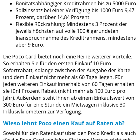
Bonitätsabhängiger Kreditrahmen bis zu 5000 Euro
Sollzinssatz bei einer Verfügung bis 1000 Euro 9,47
Prozent, darüber 14,84 Prozent
Flexible Rückzahlung: Mindestens 3 Prozent der
jeweils höchsten auf volle 100 € gerundeten
Inanspruchnahme des Kreditrahmens, mindestens
aber 9 Euro.
Die Poco Card bietet noch eine Reihe weiterer Vorteile.
So erhalten Sie für den ersten Einkauf 10 Euro
Sofortrabatt, solange zwischen der Ausgabe der Karte
und dem Einkauf nicht mehr als 60 Tage liegen. Für
jeden weiteren Einkauf innerhalb von 60 Tagen erhalten
sie fünf Prozent Rabatt (nicht mehr als 100 Euro pro
Jahr). Außerdem steht Ihnen ab einem Einkaufswert von
300 Euro für eine Stunde ein Mietwagen inklusive 30
Inklusivkilometern zur Verfügung.
Wieso lehnt Poco einen Kauf auf Raten ab?
Sowohl für den Ratenkauf über den Poco Kredit als auch