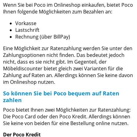
Wenn Sie bei Poco im Onlineshop einkaufen, bietet Poco
Ihnen folgende Möglichkeiten zum Bezahlen an:
Vorkasse
Lastschrift
Rechnung (über BillPay)
Eine Möglichkeit zur Ratenzahlung werden Sie unter den
Zahlungsoptionen nicht finden. Das bedeutet jedoch
nicht, dass es sie nicht gibt. Im Gegenteil, der
Möbeldiscounter bietet gleich zwei Varianten für die
Zahlung auf Raten an. Allerdings können Sie keine davon
im Onlineshop nutzen.
So können Sie bei Poco bequem auf Raten
zahlen
Poco bietet Ihnen zwei Möglichkeiten zur Ratenzahlung:
Die Poco Card oder den Poco Kredit. Allerdings können
Sie keine von beiden für eine Bestellung online nutzen.
Der Poco Kredit