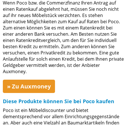
Wenn Poco bzw. die Commerzfinanz Ihren Antrag auf
einen Ratenkauf abgelehnt hat, müssen Sie noch nicht
auf ihr neues Möbelstück verzichten. Es stehen
alternative Möglichkeiten zum Kauf auf Raten bei Poco.
Zum einen können Sie es mit einem Ratenkredit bei
einer anderen Bank versuchen. Am Besten nutzen Sie
einen Ratenkreditvergleich, um den für Sie individuell
besten Kredit zu ermitteln. Zum anderen können Sie
versuchen, einen Privatkredit zu bekommen. Eine gute
Anlaufstelle für solch einen Kredit, bei dem Ihnen private
Geldgeber vermittelt werden, ist der Anbieter
Auxmoney.
Zu Auxmoney
Diese Produkte können Sie bei Poco kaufen
Poco ist ein Möbeldiscounter und bietet
dementsprechend vor allem Einrichtungsgegenstände
an. Aber auch eine Vielzahl an Baumarktartikeln finden