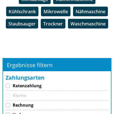
Kühlschrank
Mikrowelle
Nähmaschine
Staubsauger
Trockner
Waschmaschine
Ergebnisse filtern
Zahlungsarten
Ratenzahlung
Klarna
Rechnung