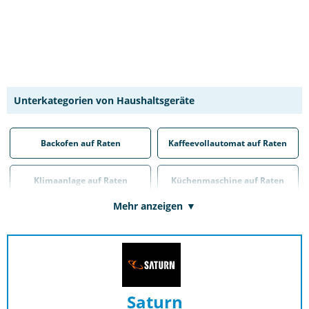
Unterkategorien von Haushaltsgeräte
Backofen auf Raten
Kaffeevollautomat auf Raten
Klimaanlage auf Raten
Küchenmaschine auf Raten
Mehr anzeigen
Kühlschrank auf Raten
Mikrowelle auf Raten
Nähmaschine auf Raten
Staubsauger auf Raten
Trockner auf Raten
Waschmaschine auf Raten
Saturn