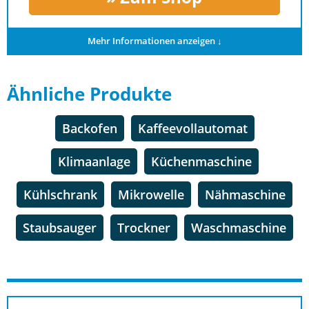
Mehr Informationen anzeigen ↓
Ähnliche Produkte
Backofen
Kaffeevollautomat
Klimaanlage
Küchenmaschine
Kühlschrank
Mikrowelle
Nähmaschine
Staubsauger
Trockner
Waschmaschine