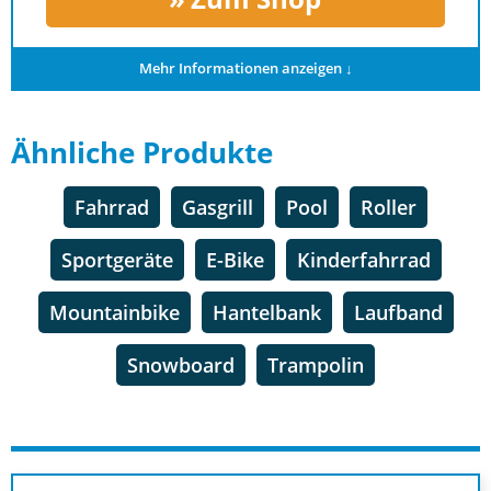
Mehr Informationen anzeigen ↓
Ähnliche Produkte
Fahrrad
Gasgrill
Pool
Roller
Sportgeräte
E-Bike
Kinderfahrrad
Mountainbike
Hantelbank
Laufband
Snowboard
Trampolin